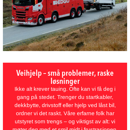
Veihjelp – små problemer, raske
løsninger
Ikke alt krever tauing. Ofte kan vi få deg i
gang på stedet. Trenger du startkabler,
dekkbytte, drivstoff eller hjelp ved låst bil,
ordner vi det raskt. Våre erfarne folk har
utstyret som trengs – og viktigst av alt: vi
møter deg med et smil midt i frustrasjonen.